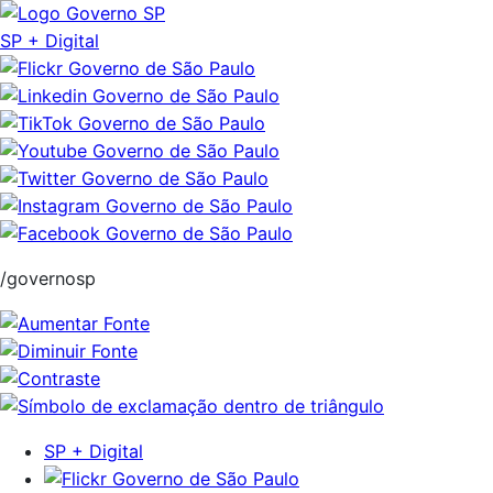
Pular
para
SP + Digital
o
conteúdo
/governosp
SP + Digital