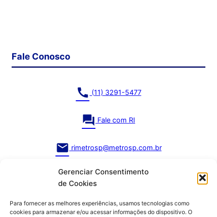
Fale Conosco
call
(11) 3291-5477
question_answer
Fale com RI
mail
rimetrosp@metrosp.com.br
Gerenciar Consentimento
de Cookies
Para fornecer as melhores experiências, usamos tecnologias como
cookies para armazenar e/ou acessar informações do dispositivo. O