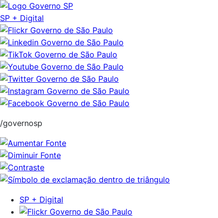
Pular
para
SP + Digital
o
conteúdo
/governosp
SP + Digital