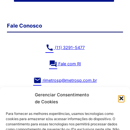
Fale Conosco
call
(11) 3291-5477
question_answer
Fale com RI
mail
rimetrosp@metrosp.com.br
Gerenciar Consentimento
de Cookies
Para fornecer as melhores experiências, usamos tecnologias como
cookies para armazenar e/ou acessar informações do dispositivo. O
consentimento para essas tecnologias nos permitirá processar dados
como comportamento de navegação ou IDs exclusivos neste site. Não